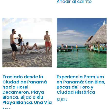
Añadir al carrito
Traslado desde la
Experiencia Premium
Ciudad de Panamá
en Panamá: San Blas,
hacia Hotel
Bocas del Toro y
Decameron, Playa
Ciudad Histórica
Blanca, Bijao o Riu
$
1,627
Playa Blanca. Una Vía