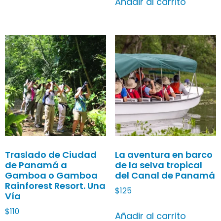
Añadir al carrito
Traslado de Ciudad
La aventura en barco
de Panamá a
de la selva tropical
Gamboa o Gamboa
del Canal de Panamá
Rainforest Resort. Una
$
125
Vía
$
110
Añadir al carrito