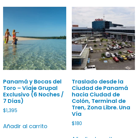
Panamá y Bocas del
Traslado desde la
Toro – Viaje Grupal
Ciudad de Panamá
Exclusivo (6 Noches /
hacia Ciudad de
7 Días)
Colón, Terminal de
Tren, Zona Libre. Una
$
1,395
Vía
$
180
Añadir al carrito